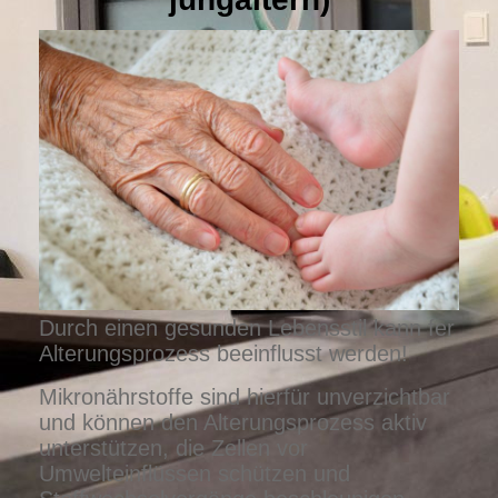
Durch einen gesunden Lebensstil kann fer
Alterungsprozess beeinflusst werden!
Mikronährstoffe sind hierfür unverzichtbar
und können den Alterungsprozess aktiv
unterstützen, die Zellen vor
Umwelteinflüssen schützen und