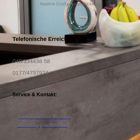
Telefonische Erreichbarkeit:
040/334438 58
0177/4737974
Service & Kontakt:
Termin online buchen
WhatsApp schreiben