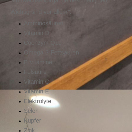
Stoffwechselvorgänge beschleunigen.
Wichtig sind vor allem*:
Amminosäuren
Vitamin D
Coenzym Q10
Omega-3-Fettsäuren
B Vitamine
Folsäure
Vitamin C
Vitamin E
Elektrolyte
Selen
Kupfer
Zink