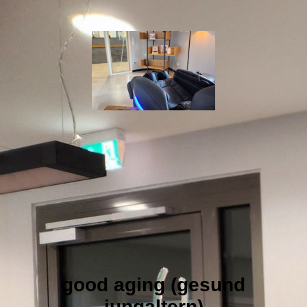
good aging (gesund
jungaltern)