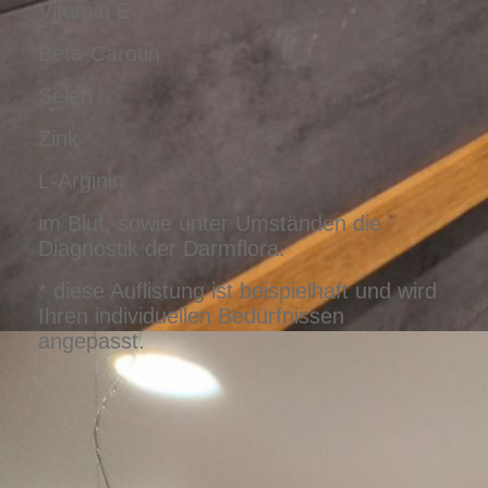
Vitamin E
Beta-Carotin
Selen
Zink
L-Arginin
im Blut, sowie unter Umständen die
Diagnostik der Darmflora.
* diese Auflistung ist beispielhaft und wird
Ihren individuellen Bedürfnissen
angepasst.